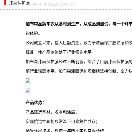
漆面保护膜
PAINT PROTECTION FILM
加布森品牌车衣从基材到生产，从成品到测试，每一个环
的体验。
公司成立以来，投入巨额资金，致力于漆面保护膜涂层和
标准，使产品始终处于行业领先水平。
加布森漆面保护膜经过不断创新，综合了目前漆面保护膜
前行业较高水平。加布森漆面保护膜继续坚持创新、全力以
产品优势：
产品甄选基材，胶水和涂层；
实现抗污性和划痕常温下自修复性共存；
纳米涂层技术，划痕一年四季实现常温秒修；