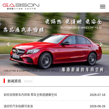
切
换
Previous
Nex
导
航
新闻资讯
NEWS
如何去除新车内异味 帮车主制造健康空间
2026-07-18
选好的汽车贴膜可省油
2026-06-26